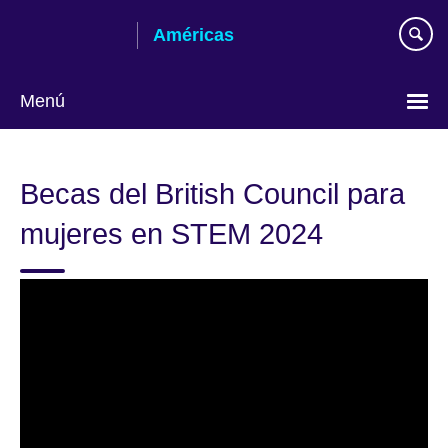
Skip
Américas
to
main
content
Menú
Languages
Becas del British Council para
mujeres en STEM 2024