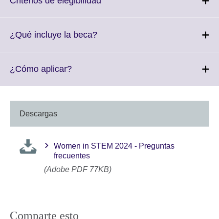
Criterios de elegibilidad
to
expand.
More
Click
¿Qué incluye la beca?
information
to
available.
expand.
More
Click
¿Cómo aplicar?
information
to
available.
expand.
More
information
Descargas
available.
Women in STEM 2024 - Preguntas
frecuentes
(Adobe PDF 77KB)
Comparte esto