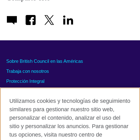
Sobre British Council en las Américas
Trabaja con nosotros
Protección Integral
#WeAreDiverse
Utilizamos cookies y tecnologías de seguimiento
similares para gestionar nuestro sitio web,
personalizar el contenido, analizar el uso del
Políticas de privacidad y condiciones de uso
sitio y personalizar los anuncios. Para gestionar
Accesibilidad
tus opciones, visita nuestro centro de
Cookies