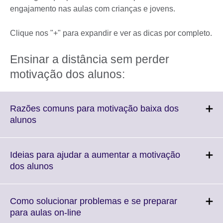
engajamento nas aulas com crianças e jovens.
Clique nos "+" para expandir e ver as dicas por completo.
Ensinar a distância sem perder
motivação dos alunos:
Razões comuns para motivação baixa dos
Click
alunos
to
expand.
More
Ideias para ajudar a aumentar a motivação
information
Click
dos alunos
available.
to
expand.
More
Como solucionar problemas e se preparar
information
Click
para aulas on-line