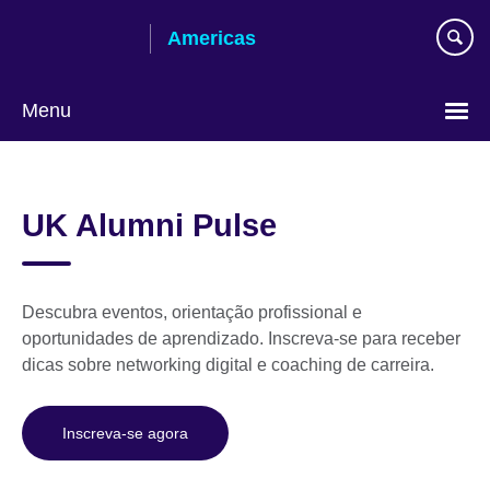
Skip
Americas
to
main
content
Menu
Languages
UK Alumni Pulse
Descubra eventos, orientação profissional e
oportunidades de aprendizado. Inscreva-se para receber
dicas sobre networking digital e coaching de carreira.
Inscreva-se agora