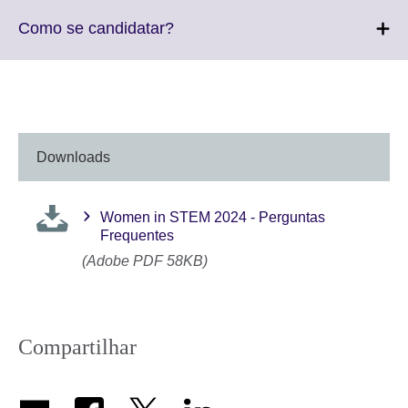
available.
expand.
More
Click
Como se candidatar?
information
to
available.
expand.
More
information
available.
Downloads
Women in STEM 2024 - Perguntas
Frequentes
(Adobe PDF 58KB)
Compartilhar