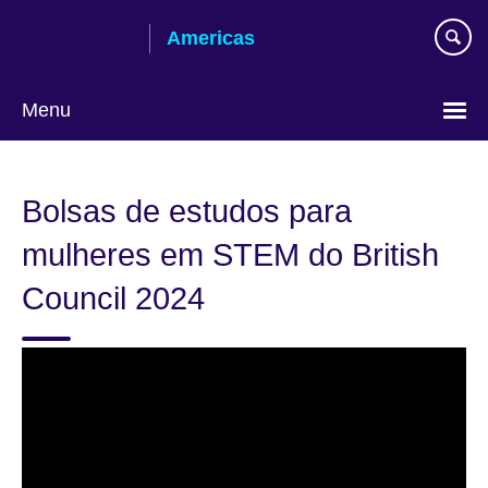
Skip
Americas
to
main
content
Menu
Languages
Bolsas de estudos para
mulheres em STEM do British
Council 2024