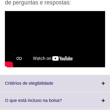
de perguntas e respostas:
Click
Critérios de elegibilidade
to
expand.
More
Click
O que está incluso na bolsa?
information
to