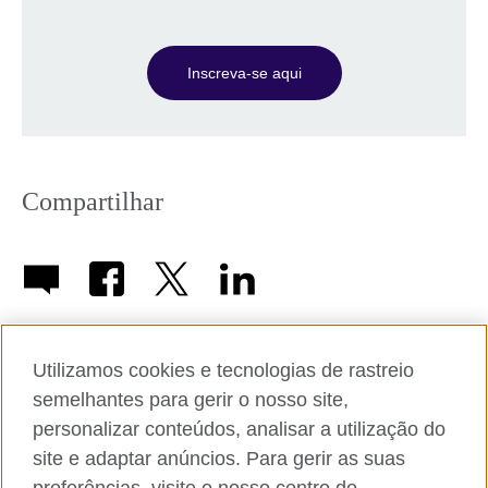
Inscreva-se aqui
Compartilhar
Utilizamos cookies e tecnologias de rastreio
semelhantes para gerir o nosso site,
Sobre o British Council nas Américas
personalizar conteúdos, analisar a utilização do
Trabalhe conosco
site e adaptar anúncios. Para gerir as suas