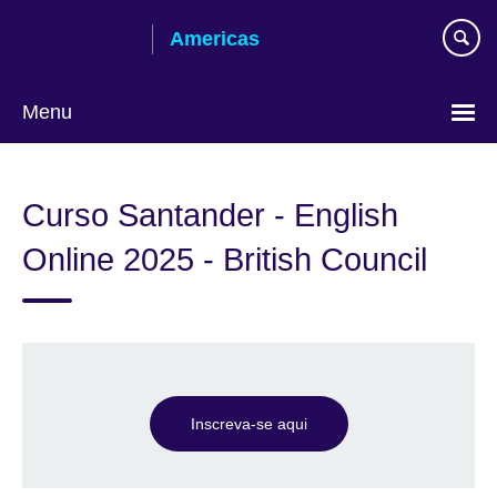
Skip
Americas
to
main
content
Menu
Languages
Curso Santander - English
Online 2025 - British Council
Inscreva-se aqui