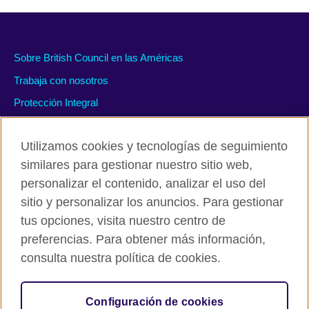
Sobre British Council en las Américas
Trabaja con nosotros
Protección Integral
#WeAreDiverse
Utilizamos cookies y tecnologías de seguimiento
similares para gestionar nuestro sitio web,
personalizar el contenido, analizar el uso del
Políticas de privacidad y condiciones de uso
sitio y personalizar los anuncios. Para gestionar
Accesibilidad
tus opciones, visita nuestro centro de
Cookies
preferencias. Para obtener más información,
Mapa del sitio
consulta nuestra política de cookies.
© 2026 British Council
Configuración de cookies
The United Kingdom’s international organisation for cultural