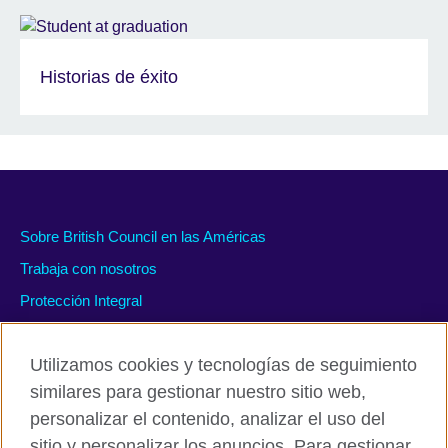
Historias de éxito
Sobre British Council en las Américas
Trabaja con nosotros
Protección Integral
#WeAreDiverse
Utilizamos cookies y tecnologías de seguimiento
similares para gestionar nuestro sitio web,
personalizar el contenido, analizar el uso del
Políticas de privacidad y condiciones de uso
sitio y personalizar los anuncios. Para gestionar