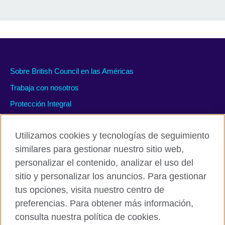
Sobre British Council en las Américas
Trabaja con nosotros
Protección Integral
#WeAreDiverse
Utilizamos cookies y tecnologías de seguimiento
similares para gestionar nuestro sitio web,
personalizar el contenido, analizar el uso del
Políticas de privacidad y condiciones de uso
sitio y personalizar los anuncios. Para gestionar
Accesibilidad
tus opciones, visita nuestro centro de
Cookies
preferencias. Para obtener más información,
Mapa del sitio
consulta nuestra política de cookies.