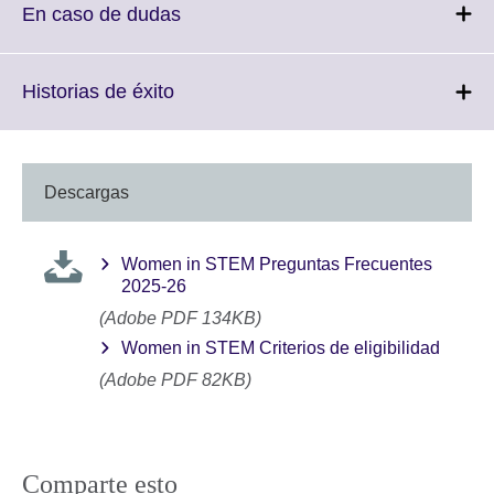
More
Click
En caso de dudas
information
to
available.
expand.
More
Click
Historias de éxito
information
to
available.
expand.
More
information
Descargas
available.
Women in STEM Preguntas Frecuentes
2025-26
(Adobe PDF 134KB)
Women in STEM Criterios de eligibilidad
(Adobe PDF 82KB)
Comparte esto