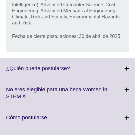
Intelligence), Advanced Computer Science, Civil
Engineering, Advanced Mechanical Engineering,
Climate, Risk and Society, Environmental Hazards
and Risk.
Fecha de cierre postulaciones: 30 de abril de 2025
Click
¿Quién puede postularse?
to
expand.
More
No eres elegible para una beca Women in
information
Click
STEM si
available.
to
expand.
More
Click
Cómo postularse
information
to
available.
expand.