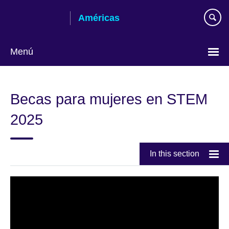
Skip
Américas
to
main
content
Menú
Languages
Becas para mujeres en STEM
2025
In this section