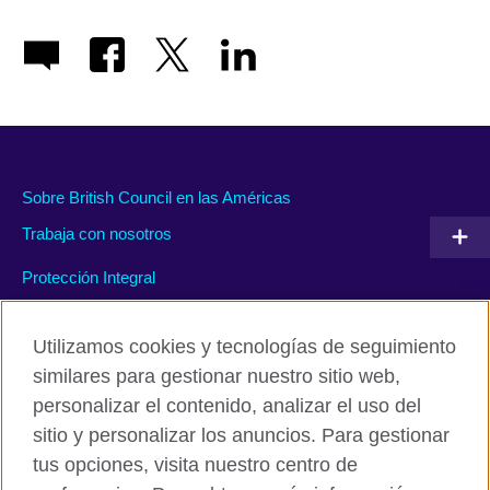
Sobre British Council en las Américas
Trabaja con nosotros
Protección Integral
#WeAreDiverse
Utilizamos cookies y tecnologías de seguimiento
similares para gestionar nuestro sitio web,
personalizar el contenido, analizar el uso del
Políticas de privacidad y condiciones de uso
sitio y personalizar los anuncios. Para gestionar
Accesibilidad
tus opciones, visita nuestro centro de
Cookies