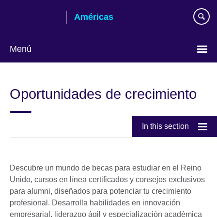
Skip
Américas
to
main
content
Menú
Languages
Oportunidades de crecimiento
In this section
Descubre un mundo de becas para estudiar en el Reino
Unido, cursos en línea certificados y consejos exclusivos
para alumni, diseñados para potenciar tu crecimiento
profesional. Desarrolla habilidades en innovación
empresarial, liderazgo ágil y especialización académica