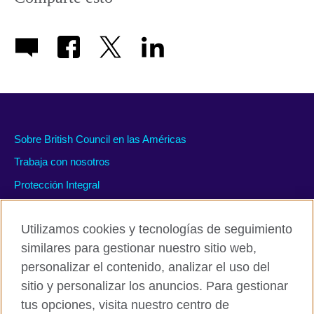
available.
Sobre British Council en las Américas
Trabaja con nosotros
Protección Integral
#WeAreDiverse
Utilizamos cookies y tecnologías de seguimiento
similares para gestionar nuestro sitio web,
personalizar el contenido, analizar el uso del
Políticas de privacidad y condiciones de uso
sitio y personalizar los anuncios. Para gestionar
Accesibilidad
tus opciones, visita nuestro centro de
Cookies