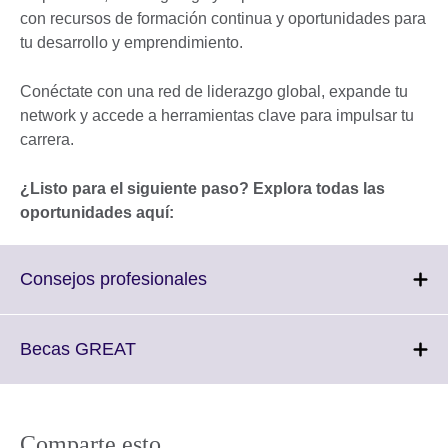
con recursos de formación continua y oportunidades para
tu desarrollo y emprendimiento.
Conéctate con una red de liderazgo global, expande tu
network y accede a herramientas clave para impulsar tu
carrera.
¿Listo para el siguiente paso? Explora todas las
oportunidades aquí:
Click
Consejos profesionales
to
expand.
More
Click
Becas GREAT
information
to
available.
expand.
More
information
Comparte esto