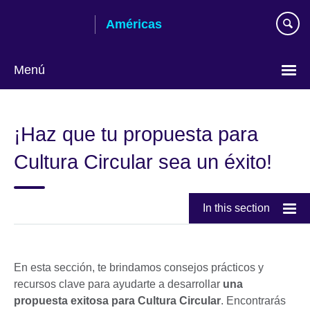
Skip
Américas
to
main
content
Menú
Languages
¡Haz que tu propuesta para
Cultura Circular sea un éxito!
In this section
En esta sección, te brindamos consejos prácticos y
recursos clave para ayudarte a desarrollar
una
propuesta exitosa para Cultura Circular
. Encontrarás