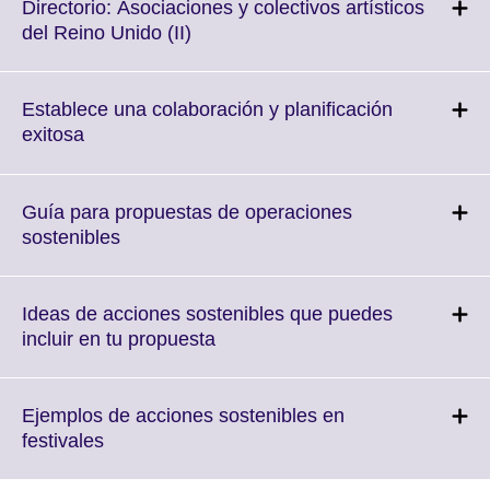
More
Directorio: Asociaciones y colectivos artísticos
information
Click
del Reino Unido (II)
available.
to
expand.
More
Establece una colaboración y planificación
information
Click
exitosa
available.
to
expand.
More
Guía para propuestas de operaciones
information
Click
sostenibles
available.
to
expand.
More
Ideas de acciones sostenibles que puedes
information
Click
incluir en tu propuesta
available.
to
expand.
More
Ejemplos de acciones sostenibles en
information
Click
festivales
available.
to
expand.