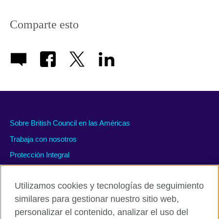
More
information
Comparte esto
available.
Sobre British Council en las Américas
Trabaja con nosotros
Protección Integral
#WeAreDiverse
Utilizamos cookies y tecnologías de seguimiento
similares para gestionar nuestro sitio web,
personalizar el contenido, analizar el uso del
Políticas de privacidad y condiciones de uso