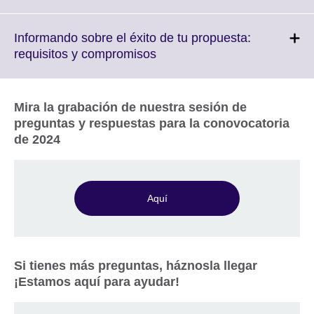
information
to
available.
expand.
More
Informando sobre el éxito de tu propuesta:
informati
Click
requisitos y compromisos
available
to
expand.
More
Mira la grabación de nuestra sesión de
information
preguntas y respuestas para la conovocatoria
available.
de 2024
Aquí
Si tienes más preguntas, háznosla llegar
¡Estamos aquí para ayudar!