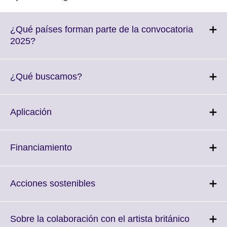
¿Qué países forman parte de la convocatoria
Click
2025?
to
expand.
More
Click
¿Qué buscamos?
information
to
available.
expand.
More
Click
Aplicación
information
to
available.
expand.
More
Click
Financiamiento
information
to
available.
expand.
More
Click
Acciones sostenibles
information
to
available.
expand.
More
Click
Sobre la colaboración con el artista británico